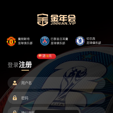
送
18
元
注册
登录